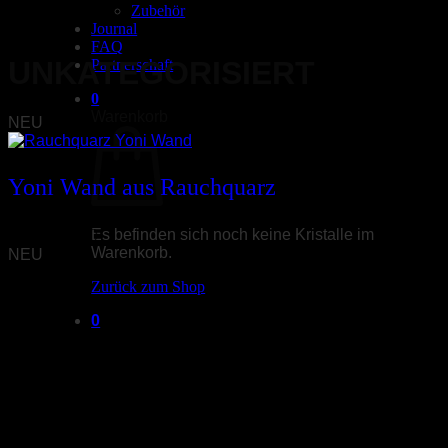
Zubehör
Journal
FAQ
UNKATEGORISIERT
Partnerschaft
0
Warenkorb
NEU
Yoni Wand aus Rauchquarz
CHF
224.00
Es befinden sich noch keine Kristalle im
Warenkorb.
NEU
Zurück zum Shop
0