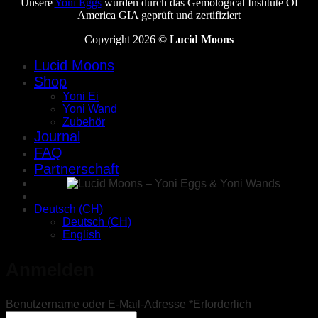
Unsere
Yoni Eggs
wurden durch das Gemological Institute Of
America GIA geprüft und zertifiziert
Copyright 2026 ©
Lucid Moons
Lucid Moons
Shop
Yoni Ei
Yoni Wand
Zubehör
Journal
FAQ
Partnerschaft
Deutsch (CH)
Deutsch (CH)
English
Anmelden
Benutzername oder E-Mail-Adresse
*
Erforderlich