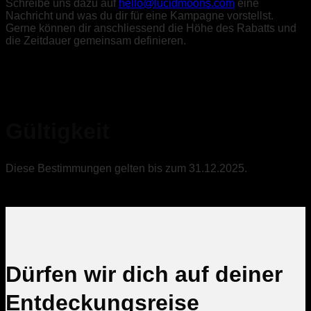
Schreibe uns dazu auf
hello@lucidmoons.com
eine
Nachricht und was du dir für eine Kampagne vorstellst.
Gerne können dir anschliessend die Höhe des Rabatts und
die Zeitdauer gemeinsam definieren.
Gültigkeit
Diese Bestimmungen gelten bis zum 31.12.2025.
Dürfen wir dich auf deiner
Entdeckungsreise