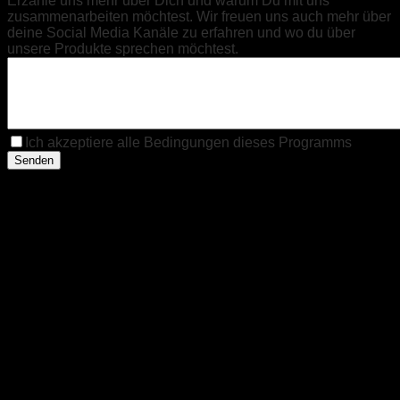
Erzähle uns mehr über Dich und warum Du mit uns
zusammenarbeiten möchtest. Wir freuen uns auch mehr über
deine Social Media Kanäle zu erfahren und wo du über
unsere Produkte sprechen möchtest.
Ich akzeptiere alle Bedingungen dieses Programms