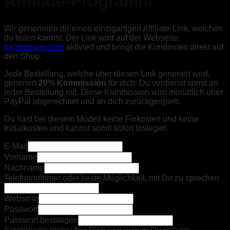
Affiliate-Programm
Wir generieren dir einen einzigartigen Affiliate-Link, welchen
du teilen kannst. Der Link wird auf der Webseite:
lucidmoons.com
aktiviert und bringt die Kundinnen direkt auf
den Shop.
Jede Bestellung, welche über diesen Link generiert wird,
generiert
20% Kommission
für dich. Du verdienst somit an
jeder Bestellung mit. Diese Kommission wird monatlich über
PayPal abgerechnet und an dich zurückgespielt.
Du hast bei diesem Modell keine Fixkosten und keine
Initialkosten und kannst somit sofort loslegen.
E-Mail
Vorname
Nachname
Telefonnummer oder beste Möglichkeit, mit Dir zu sprechen
Webseite
Passwort
Passwort bestätigen