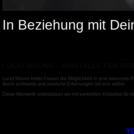
In Beziehung mit Dein
LUCID MOONS – KRISTALLE FÜR DEI
Lucid Moons bietet Frauen die Möglichkeit in eine bewusste 
durch achtsame und sinnliche Erfahrungen mit sich selbst.
Diese Momente unterstützen wir mit wertvollen Kristallen für d
YO