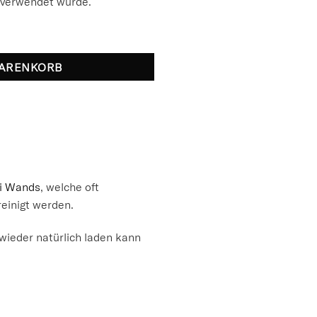
verwendet wurde.
 Smudge Stick Menge
WARENKORB
i Wands
, welche oft
reinigt werden.
wieder natürlich laden kann