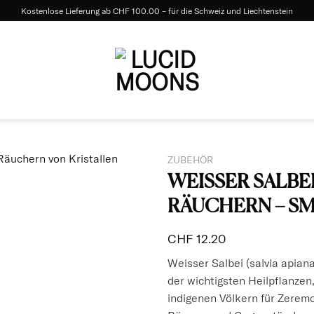
Kostenlose Lieferung ab CHF 100.00 – für die Schweiz und Liechtenstein
ZUBEHÖR
WEISSER SALBE
RÄUCHERN – S
CHF
12.20
Weisser Salbei (salvia apiana
der wichtigsten Heilpflanzen
indigenen Völkern für Zeremo