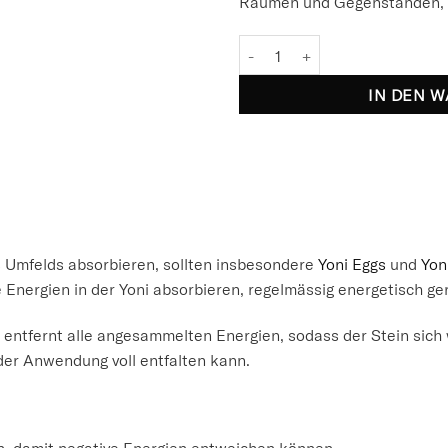
Räumen und Gegenständen, 
Weisser Salbei zum Räuchern –
IN DEN 
es Umfelds absorbieren, sollten insbesondere
Yoni Eggs
und
Yon
Energien in der Yoni absorbieren, regelmässig energetisch ge
entfernt alle angesammelten Energien, sodass der Stein sich 
der Anwendung voll entfalten kann.
n, damit negative Energien entweichen können.