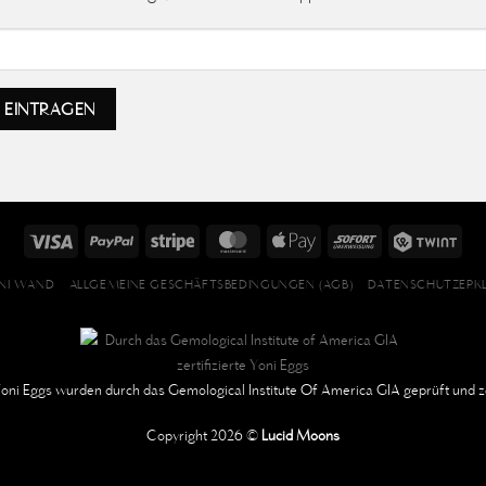
NI WAND
ALLGEMEINE GESCHÄFTSBEDINGUNGEN (AGB)
DATENSCHUTZERK
oni Eggs
wurden durch das Gemological Institute Of America GIA geprüft und zer
Copyright 2026 ©
Lucid Moons