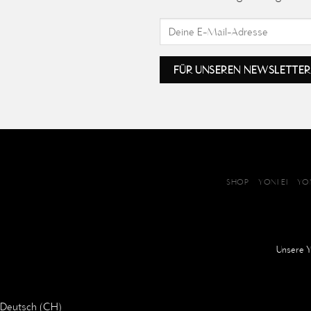
SHOP
YONI EI
YO
Unsere
Y
Deutsch (CH)