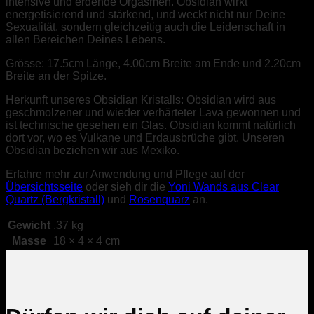
intensive und erdende Orgasmen. Obsidian wirkt
energetisierend und stärkend, und weckt nicht nur Deine
Sexualität, sondern gleichzeitig auch die Leidenschaft in
allen Bereichen Deines Lebens.
Grösse: 17.5cm Länge, 4.00cm Breite am Ende und 2.20cm
Breite an der Spitze.
Herkunft unseres Obsidian Kristalls: Obsidian wird aus
geschmolzener und wieder verhärteter Lava gewonnen und
ist technische gesehen ein Glas. Obsidian kommt natürlich
dort vor, wo es Vulkane und Erdausbrüche gibt. Unseren
Obsidian beziehen wir aus Mexiko.
Erfahre mehr zur Anwendung und Pflege auf der
Übersichtsseite
oder sieh dir die
Yoni Wands aus Clear
Quartz (Bergkristall)
und
Rosenquarz
an.
Gewicht
.37 kg
Masse
18 × 4 × 4 cm