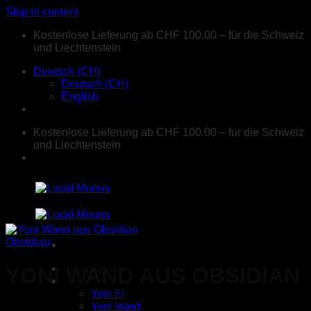
Skip to content
Kostenlose Lieferung ab CHF 100.00 – für die Schweiz
und Liechtenstein
Deutsch (CH)
Deutsch (CH)
English
Kostenlose Lieferung ab CHF 100.00 – für die Schweiz
und Liechtenstein
Obsidian
Lucid Moons
YONI WAND AUS OBSIDIAN
Shop
Yoni Ei
Yoni Wand
CHF
214.00