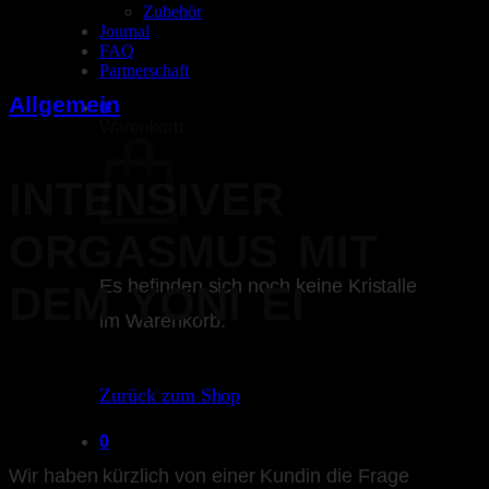
Zubehör
Journal
FAQ
Partnerschaft
Allgemein
0
Warenkorb
INTENSIVER
ORGASMUS MIT
Es befinden sich noch keine Kristalle
DEM YONI EI
im Warenkorb.
Zurück zum Shop
0
Wir haben kürzlich von einer Kundin die Frage